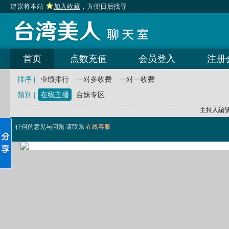
建议将本站
加入收藏
，方便日后找寻
首页
点数充值
会员登入
注册
排序 |
业绩排行
一对多收费
一对一收费
類別 |
在线主播
台妹专区
主持人編
任何的意见与问题 请联系
在线客服