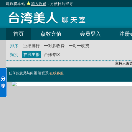
建议将本站
加入收藏
，方便日后找寻
首页
点数充值
会员登入
注册
排序 |
业绩排行
一对多收费
一对一收费
類別 |
在线主播
台妹专区
主持人編
任何的意见与问题 请联系
在线客服