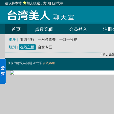
建议将本站
加入收藏
，方便日后找寻
首页
点数充值
会员登入
注册
排序 |
业绩排行
一对多收费
一对一收费
類別 |
在线主播
台妹专区
主持人編
任何的意见与问题 请联系
在线客服