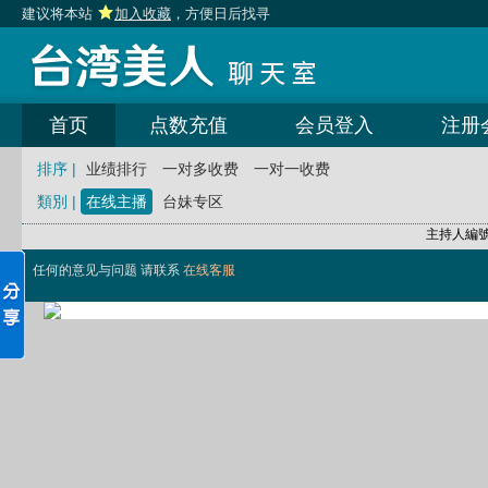
建议将本站
加入收藏
，方便日后找寻
首页
点数充值
会员登入
注册
排序 |
业绩排行
一对多收费
一对一收费
類別 |
在线主播
台妹专区
主持人編
任何的意见与问题 请联系
在线客服